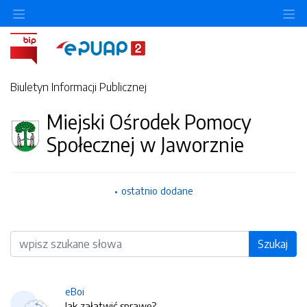
O
Biuletyn Informacji Publicznej
Miejski Ośrodek Pomocy
Społecznej w Jaworznie
ostatnio dodane
Wyszukiwarka
Szukaj
eBoi
Jak załatwić sprawę?