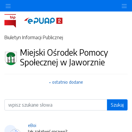
O
Biuletyn Informacji Publicznej
Miejski Ośrodek Pomocy
Społecznej w Jaworznie
ostatnio dodane
Wyszukiwarka
Szukaj
eBoi
Jak załatwić sprawę?