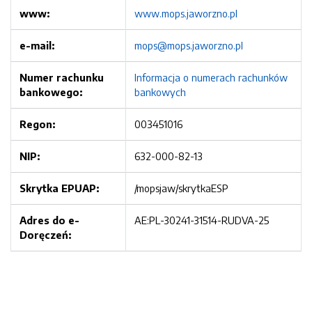
www:
www.mops.jaworzno.pl
e-mail:
mops@mops.jaworzno.pl
Numer rachunku
Informacja o numerach rachunków
bankowego:
bankowych
Regon:
003451016
NIP:
632-000-82-13
Skrytka EPUAP:
/mopsjaw/skrytkaESP
Adres do e-
AE:PL-30241-31514-RUDVA-25
Doręczeń: