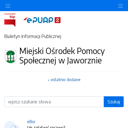
O
Biuletyn Informacji Publicznej
Miejski Ośrodek Pomocy
Społecznej w Jaworznie
ostatnio dodane
Wyszukiwarka
Szukaj
eBoi
Jak załatwić sprawę?