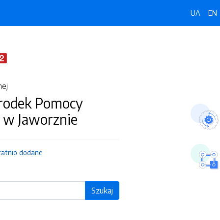
UA
EN
nej
środek Pomocy
j w Jaworznie
tatnio dodane
Szukaj