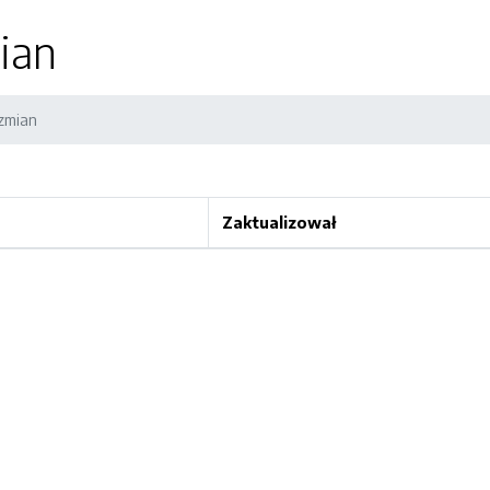
ian
 zmian
Zaktualizował
rona