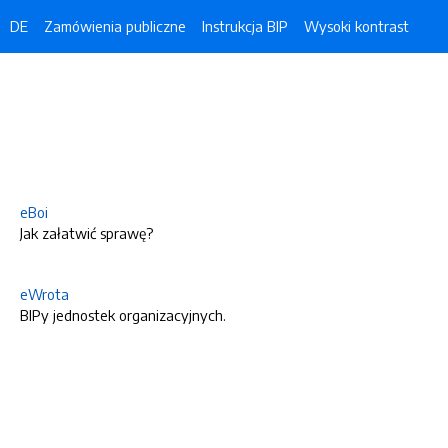
DE
Zamówienia publiczne
Instrukcja BIP
Wysoki kontrast
eBoi
Jak załatwić sprawę?
eWrota
BIPy jednostek organizacyjnych.