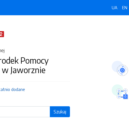
UA
EN
nej
środek Pomocy
j w Jaworznie
tatnio dodane
Szukaj