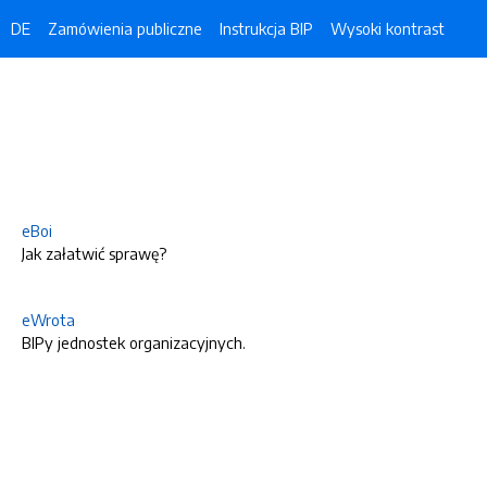
DE
Zamówienia publiczne
Instrukcja BIP
Wysoki kontrast
eBoi
Jak załatwić sprawę?
eWrota
BIPy jednostek organizacyjnych.