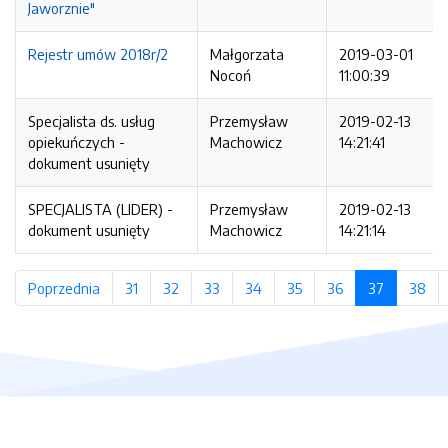
Jaworznie"
Rejestr umów 2018r/2
Małgorzata
2019-03-01
Nocoń
11:00:39
Specjalista ds. usług
Przemysław
2019-02-13
opiekuńczych -
Machowicz
14:21:41
dokument usunięty
SPECJALISTA (LIDER) -
Przemysław
2019-02-13
dokument usunięty
Machowicz
14:21:14
Poprzednia
strona
31
strona
32
strona
33
strona
34
strona
35
strona
36
strona
37
(bieżąca 
38
str