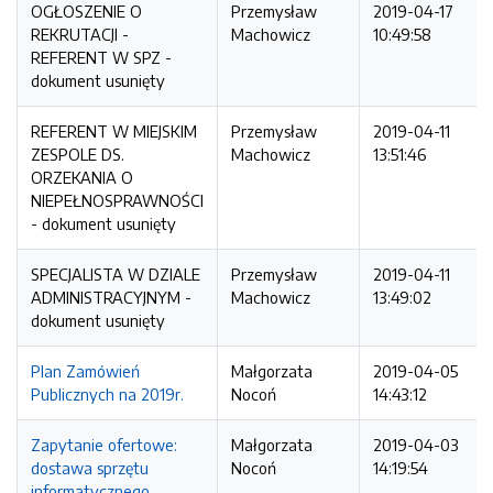
OGŁOSZENIE O
Przemysław
2019-04-17
REKRUTACJI -
Machowicz
10:49:58
REFERENT W SPZ -
dokument usunięty
REFERENT W MIEJSKIM
Przemysław
2019-04-11
ZESPOLE DS.
Machowicz
13:51:46
ORZEKANIA O
NIEPEŁNOSPRAWNOŚCI
- dokument usunięty
SPECJALISTA W DZIALE
Przemysław
2019-04-11
ADMINISTRACYJNYM -
Machowicz
13:49:02
dokument usunięty
Plan Zamówień
Małgorzata
2019-04-05
Publicznych na 2019r.
Nocoń
14:43:12
Zapytanie ofertowe:
Małgorzata
2019-04-03
dostawa sprzętu
Nocoń
14:19:54
informatycznego